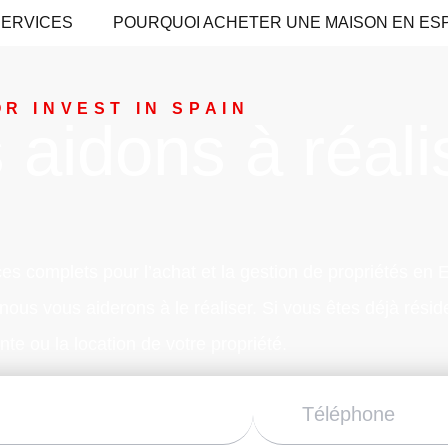
ERVICES
POURQUOI ACHETER UNE MAISON EN ES
OR INVEST IN SPAIN
aidons à réali
es complets pour l’achat et la gestion de propriétés en 
ous vous aiderons à le réaliser. Si vous êtes déjà rés
te ou la location de votre propriété.