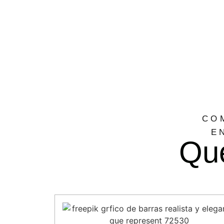
CO
E
Que