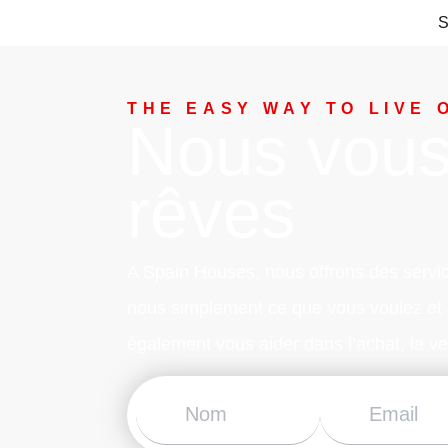
S
THE EASY WAY TO LIVE 
Nous vous 
rêves
A Spain Houses, nous offrons des servic
nous simplement ce que vous voulez et n
également vous aider dans l’achat, la ven