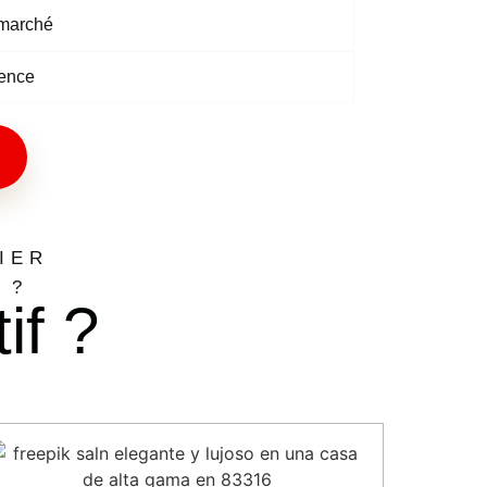
 marché
dence
IER
 ?
if ?