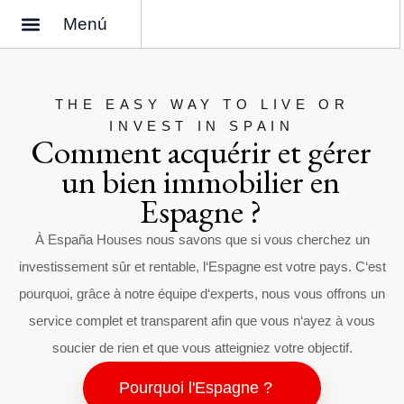
Menú
Pourquoi acheter une maison en Espagne ?
Qui sommes-nous ?
THE EASY WAY TO LIVE OR
INVEST IN SPAIN
Comment acquérir et gérer
un bien immobilier en
Espagne ?
À
España
Houses
nous
savons
que
si
vous
cherchez
un
investissement
sûr
et
rentable
,
l
‘
Espagne
est
votre
pays
.
C
‘
est
pourquoi
,
grâce
à
notre
équipe
d
‘
experts
,
nous
vous
offrons
un
service
complet
et
transparent
afin
que
vous
n
‘
ayez
à
vous
soucier
de
rien
et
que
vous
atteigniez
votre
objectif
.
Pourquoi l'Espagne ?