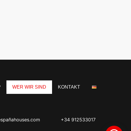
?
WER WIR SIND
KONTAKT
españahouses.com
+34 912533017