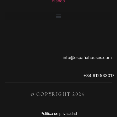
info@españahouses.com
+34 912533017
© COPYRIGHT 2024
Política de privacidad